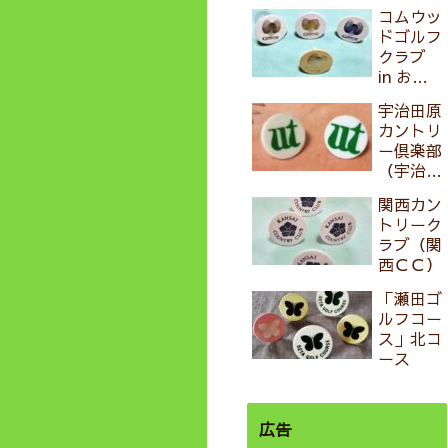
ス（旧・
コムウッ
よみうり
ドゴルフ
パブリッ
クラブ
クコー
in おも
ス）in
ろいゴル
おもろい
宇治田原
フ
ゴルフ
カントリ
ー倶楽部
（宇治田
原ＣＣ）
関西カン
トリーク
ラブ（関
西ＣＣ）
「瀬田ゴ
ルフコー
ス」北コ
ース
広告