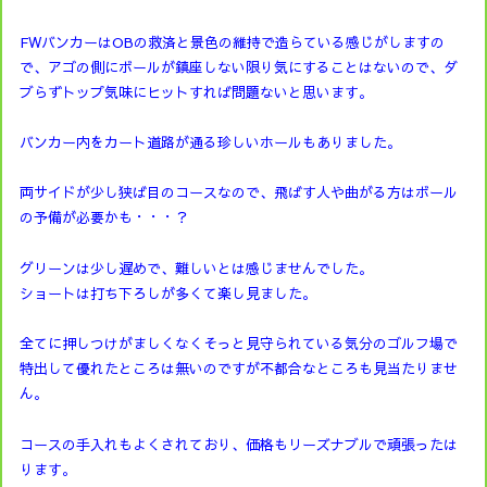
FWバンカーはOBの救済と景色の維持で造らている感じがしますの
で、アゴの側にボールが鎮座しない限り気にすることはないので、ダ
ブらずトップ気味にヒットすれば問題ないと思います。
バンカー内をカート道路が通る珍しいホールもありました。
両サイドが少し狭ば目のコースなので、飛ばす人や曲がる方はボール
の予備が必要かも・・・？
グリーンは少し遅めで、難しいとは感じませんでした。
ショートは打ち下ろしが多くて楽し見ました。
全てに押しつけがましくなくそっと見守られている気分のゴルフ場で
特出して優れたところは無いのですが不都合なところも見当たりませ
ん。
コースの手入れもよくされており、価格もリーズナブルで頑張ったは
ります。