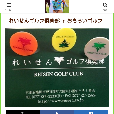
PR
メニュー
検索
れいせんゴルフ倶楽部 in おもろいゴルフ