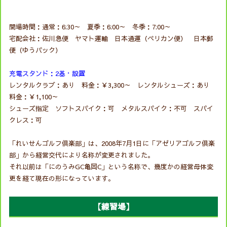
開場時間：通常：6:30～ 夏季：6:00～ 冬季：7:00～
宅配会社：佐川急便 ヤマト運輸 日本通運（ペリカン便） 日本郵
便（ゆうパック）
充電スタンド：2基・設置
レンタルクラブ：あり 料金：￥3,300～ レンタルシューズ：あり
料金：￥1,100～
シューズ指定 ソフトスパイク：可 メタルスパイク：不可 スパイ
クレス：可
「れいせんゴルフ倶楽部」は、2008年7月1日に「アゼリアゴルフ倶楽
部」から経営交代により名称が変更されました。
それ以前は「にのうみGC亀岡C」という名称で、幾度かの経営母体変
更を経て現在の形になっています。
【練習場】