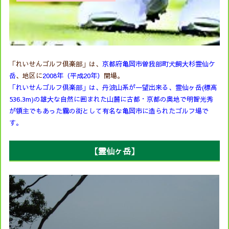
「れいせんゴルフ倶楽部」は、
京都府亀岡市曽我部町犬飼大杉霊仙ケ
岳
、地区に
2008年（平成20年）
開場。
「れいせんゴルフ倶楽部」は、丹波山系が一望出来る、霊仙ヶ岳(標高
536.3m)の雄大な自然に囲まれた山麓に古都・京都の奥地で明智光秀
が領主でもあった霧の街として有名な亀岡市に造られたゴルフ場で
す。
【霊仙ヶ岳】