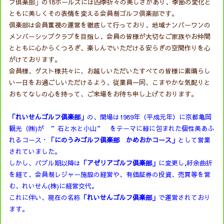
フ倶楽部」の18ホールズには四季折々の美しさがあり、季節の変化と
ともに美しくその表情を変える会員制ゴルフ倶楽部です。
倶楽部は会員重視の運営を徹底して行っており、地域ナンバーワンの
メンバーシップクラブを目指し、会員の皆様が大切なご家族やお仲間
とともに心からくつろぎ、楽しんでいただける安らぎの空間作りを心
がけております。
会員様、ゲスト様共々に、お越しいただいたすべての皆様に素晴らし
い一日をお過ごしいただけるよう、従業員一同、こまやかな気配りと
おもてなしの心を持って、ご来場をお待ち申し上げております。
「れいせんゴルフ倶楽部」
の、開場は1989年（平成元年）に京都亀岡
観光（㈱)が ”石と水と小山” をテーマに緑に包まれた個性美あふ
れるコース・
「にのうみゴルフ倶楽部 かめおかコース」
として営業
されていました。
しかし、バブル期以降は
「アゼリアゴルフ倶楽部」
に変更し,紆余曲折
を経て、会員制レジャー施設の経営や、有価証券の投資、売買等を営
む、れいせん(株)に経営交代。
これに伴い、現在の名称
「れいせんゴルフ倶楽部」
で運営されており
ます。