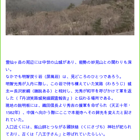
霊仙ヶ岳の周辺には中世の山城があり、能勢の妙見山との関わりも深
い。
なかでも明智戻り岩（屏風岩）は、見どころのひとつであろう。
明智光秀が入丹に際し、この岩で待ち構えていた笑路（わろうじ）城
主＝長沢家綱（諸説ある）と相対し、光秀が和平を呼びかけて軍を返
した（『丹波笑路城発掘調査報告』）と伝わる場所である。
現地の説明板には、織田信長より秀吉の援軍を命ぜられ（天正十年・
1582年）、中国へ向かう際にここで本能寺へその鉾先を変えたと記さ
れていた。
入口近くには、鉱山師とつながる國狭槌（くにさづち）神社が祀られ
ており、古くは「八王子さん」と呼ばれていたらしい。