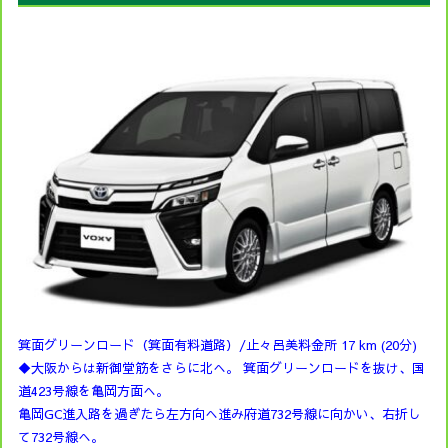
箕面グリーンロード（箕面有料道路）/止々呂美料金所 17 km (20分)
◆大阪からは新御堂筋をさらに北へ。 箕面グリーンロードを抜け、国
道423号線を亀岡方面へ。
亀岡GC進入路を過ぎたら左方向へ進み府道732号線に向かい、右折し
て732号線へ。