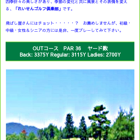
四季折々の美しさがあり、季節の変化と共に風景とその表情を変え
る、
「れいせんゴルフ倶楽部」
です。
飛ばし屋さんにはチョット・・・・・？ お薦めしませんが、初級・
中級・女性＆シニアの方には是非、一度プレーしてみて下さい。
OUTコース PAR 36 ヤード数
Back: 3375Y Regular: 3115Y Ladies: 2700Y