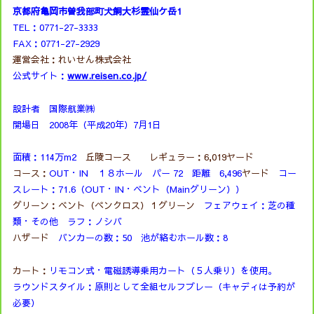
京都府亀岡市曽我部町犬飼大杉霊仙ケ岳1
TEL：0771-27-3333
FAX：0771-27-2929
運営会社：れいせん株式会社
公式サイト：
www.reisen.co.jp/
設計者 国際航業㈱
開場日 2008年（平成20年）7月1日
面積：114万m2
丘陵コース レギュラー：6,019ヤード
コース：
OUT・IN １８ホール パー 72 距離 6,496
ヤード
コー
スレート：71.6（OUT・IN・ベント（Mainグリーン））
グリーン：ベント（ペンクロス）１グリーン
フェアウェイ：芝の種
類・その他 ラフ：ノシバ
ハザード
バンカーの数：50 池が絡むホール数：8
カート：
リモコン式・電磁誘導乗用カート（５人乗り）を使用。
ラウンドスタイル：原則として全組セルフプレー（キャディは予約が
必要）