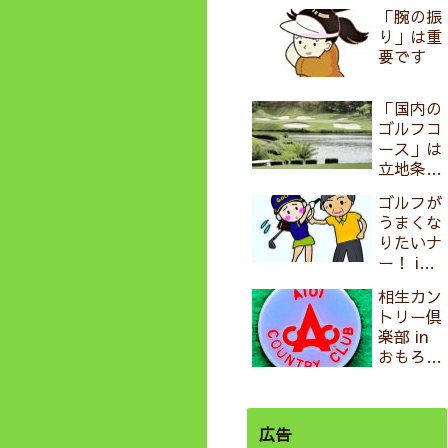
ばそうと
「腕の振
しないこ
り」は重
と」
要です
「国内の
ゴルフコ
ース」は
立地条件
で分類す
ゴルフが
る
うまくな
と・・・
りたいナ
？
ー！ in
おもろい
相生カン
ゴルフ
トリー倶
楽部 in
おもろい
ゴルフ
広告