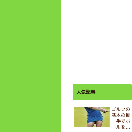
人気記事
ゴルフの
基本の樹
「手でボ
ールを飛