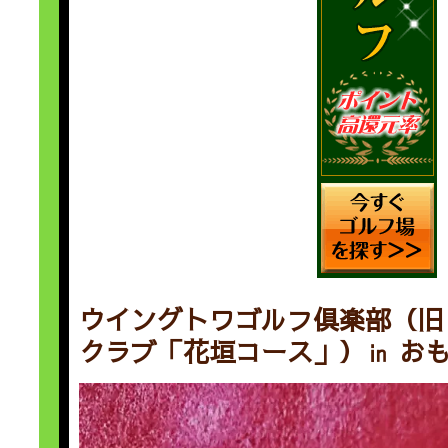
ウイングトワゴルフ倶楽部（旧
クラブ「花垣コース」）㏌ お