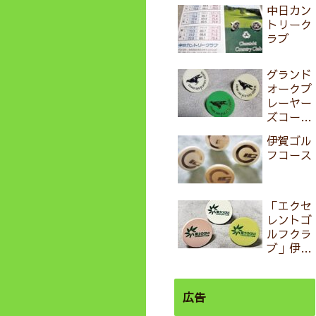
中日カン
トリーク
ラブ
グランド
オークプ
レーヤー
ズコース
（旧・グ
伊賀ゴル
ランドオ
フコース
ークゴル
フクラ
ブ)
「エクセ
レントゴ
ルフクラ
ブ」伊勢
大鷲コー
ス
広告