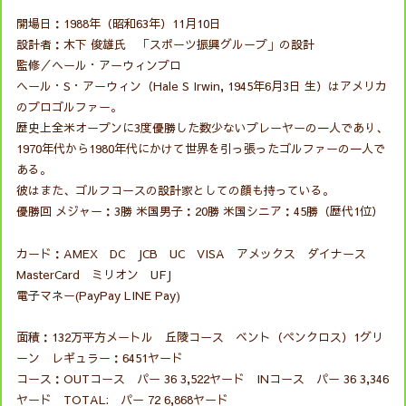
開場日：1988年（昭和63年）11月10日
設計者：木下 俊雄氏 「スポーツ振興グループ」の設計
監修／ヘール・アーウィンプロ
ヘール・S・アーウィン（Hale S Irwin, 1945年6月3日 生）はアメリカ
のプロゴルファー。
歴史上全米オープンに3度優勝した数少ないプレーヤーの一人であり、
1970年代から1980年代にかけて世界を引っ張ったゴルファーの一人で
ある。
彼はまた、ゴルフコースの設計家としての顔も持っている。
優勝回 メジャー：3勝 米国男子：20勝 米国シニア：45勝（歴代1位）
カード：AMEX DC JCB UC VISA アメックス ダイナース
MasterCard ミリオン UFJ
電子マネー(PayPay LINE Pay)
面積：132万平方メートル 丘陵コース ベント（ペンクロス）1グリ
ーン レギュラー：6451ヤード
コース：OUTコース パー 36 3,522ヤード INコース パー 36 3,346
ヤード TOTAL: パー 72 6,868ヤード