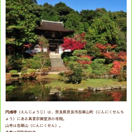
円成寺
（えんじょうじ）は、奈良県奈良市忍辱山町（にんにくせんち
ょう）にある真言宗御室派の寺院。
山号は忍辱山（にんにくせん）。