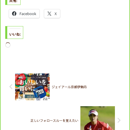
共有:
Facebook
X
いいね:
読
み
込
み
中…
ジェイアール京都伊勢丹
正しいフォロースルーを覚えたい