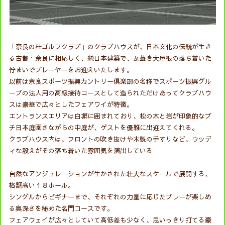
「奈良の杜ゴルフクラブ」のクラブハウスが、日本文化の伝統が生き
る古都・奈良に相応しく、純日本建築で、瓦葺き大屋根の落ち着いた
佇まいでプレーヤーをお迎えいたします。
以前は奈良スポーツ振興カントリー倶楽部の名称でスポーツ振興グル
ープの法人用の高級接待コースとして造られただけあってクラブハウ
スは豪華で広々としたフェアワイが特徴。
エントランスエリアは白塀に囲まれており、松の木と岩が印象的なプ
チ日本庭園さながらの中庭が、ゲストを優雅に出迎えてくれる。
クラブハウス内は、フロントの吹き抜けや木製の手すりなど、ウッデ
ィな設えがその落ち着いた雰囲気を演出している
自然なアンジュレーションが生かされた壮大なスケールで展開する、
格調高い１８ホール。
シングルからビギナーまで、それぞれの力量に応じたプレーが楽しめ
る奥深さを秘めた名門コースです。
フェアウェイが広々としていて高低差も少なく、思いっきり打てる豪