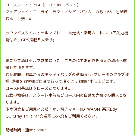
コースレート：71.4（OUT・IN・ベント）
フェアウェイ：コーライ ラフ：ノシバ バンカーの数：68 池が絡
むホール数：4
ラウンドスタイル：セルフプレー 自走式・乗用カート(スコア入力機
能付き、GPS搭載５人乗り)
※ゴルフ場はセルフ営業につき、ご自身にてお荷物を所定の場所へ運
搬して頂きます。
ご到着時、お車からのキャディバッグの荷降ろし･プレー後のクラブ清
掃･運搬をお客様ご自身で行って頂くようお願い申し上げます。
コース内茶店はクローズとなります。
お飲み物等は、スタート室前及びコース内の自動販売機での購入とな
ります。
予め現金をご用意いただくか、電子マネー(ID･WAON･楽天Edy･
QUICPay･PiTaPa･交通系ICなど)をご利用ください。
開場時間：通常：6:00～