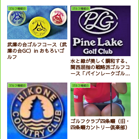
ゴルフ場紹介
ゴルフ場紹介
武庫の台ゴルフコース（武
庫の台GC）in おもろいゴ
ルフ
水と緑が美しく調和する、
関西屈指の戦略派ゴルフコ
ース「パインレークゴルフ
クラブ」in おもろいゴル
フ
ゴルフ場紹介
ゴルフ場紹介
ゴルフクラブ四条畷（旧・
四条畷カントリー倶楽部）