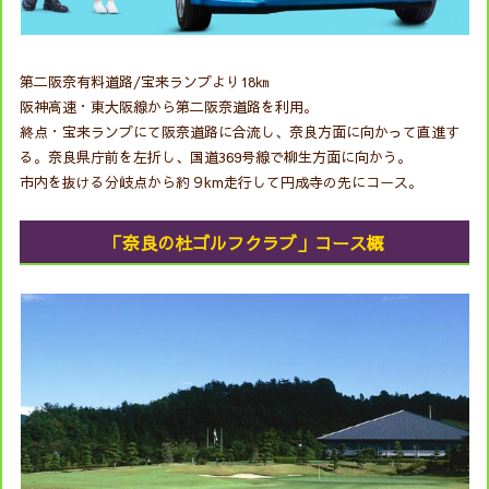
第二阪奈有料道路/宝来ランプより18㎞
阪神高速・東大阪線から第二阪奈道路を利用。
終点・宝来ランプにて阪奈道路に合流し、奈良方面に向かって直進す
る。奈良県庁前を左折し、国道369号線で柳生方面に向かう。
市内を抜ける分岐点から約９km走行して円成寺の先にコース。
「奈良の杜ゴルフクラブ」コース概