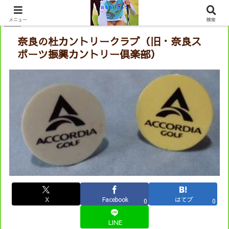
PR
メニュー
検索
奈良の杜カントリークラブ（旧・奈良ス
ポーツ振興カントリー倶楽部）
X
Facebook
はてブ
0
0
LINE