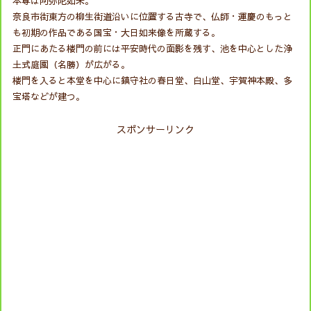
本尊は阿弥陀如来。
奈良市街東方の柳生街道沿いに位置する古寺で、仏師・運慶のもっと
も初期の作品である国宝・大日如来像を所蔵する。
正門にあたる楼門の前には平安時代の面影を残す、池を中心とした浄
土式庭園（名勝）が広がる。
楼門を入ると本堂を中心に鎮守社の春日堂、白山堂、宇賀神本殿、多
宝塔などが建つ。
スポンサーリンク