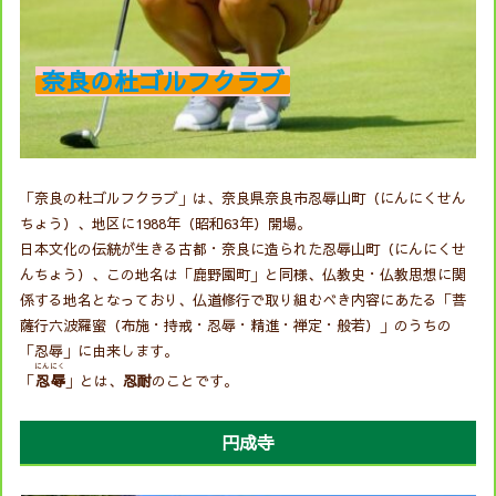
奈良の杜ゴルフクラブ
「奈良の杜ゴルフクラブ」は、奈良県奈良市忍辱山町（にんにくせん
ちょう）、地区に1988年（昭和63年）開場。
日本文化の伝統が生きる古都・奈良に造られた忍辱山町（にんにくせ
んちょう）、この地名は「鹿野園町」と同様、仏教史・仏教思想に関
係する地名となっており、仏道修行で取り組むべき内容にあたる「菩
薩行六波羅蜜（布施・持戒・忍辱・精進・禅定・般若）」のうちの
「忍辱」に由来します。
にんにく
「
忍辱
」とは、
忍耐
のことです。
円成寺