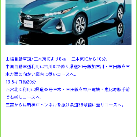
山陽自動車道/三木東ICより8㎞ 三木東ICから10分。
中国自動車道利用は吉川ICで降り県道20号線加古川・三田線を三
木方面に向かい案内に従いコースへ。
13.5キロ約20分
西宮北IC利用は県道38号三木・三田線を神戸電鉄・恵比寿駅手前
で右折しコースへ。
三宮からは新神戸トンネルを抜け県道38号線に至りコースへ。