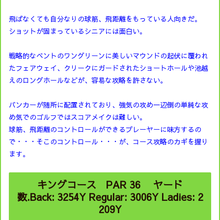
飛ばなくても自分なりの球筋、飛距離をもっている人向きだ。
ショットが固まっているシニアには面白い。
戦略的なベントのワングリーンに美しいマウンドの起伏に覆われ
たフェアウェイ、クリークにガードされたショートホールや池越
えのロングホールなどが、容易な攻略を許さない。
バンカーが随所に配置されており、強気の攻め一辺倒の単純な攻
め気でのゴルフではスコアメイクは難しい。
球筋、飛距離のコントロールができるプレーヤーに味方するの
で・・・そこのコントロール・・・が、コース攻略のカギを握り
ます。
キングコース PAR 36 ヤード
数.Back: 3254Y Regular: 3006Y Ladies: 2
209Y