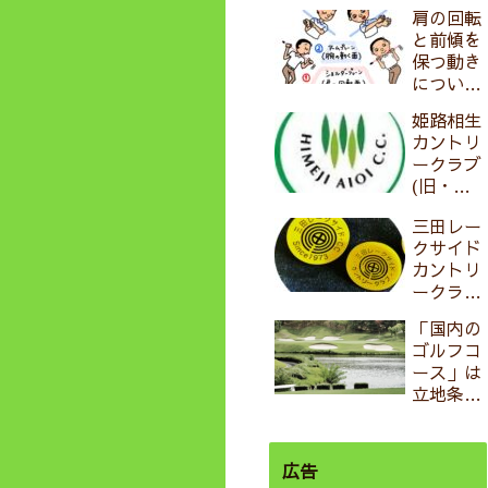
原ＣＣ）
肩の回転
と前傾を
保つ動き
について
in おも
姫路相生
ろいゴル
カントリ
フ
ークラブ
(旧・西
相生ゴル
三田レー
フ倶楽
クサイド
部）in
カントリ
おもろい
ークラブ
ゴルフ
in おも
「国内の
ろいゴル
ゴルフコ
フ
ース」は
立地条件
で分類す
る
と・・・
広告
？