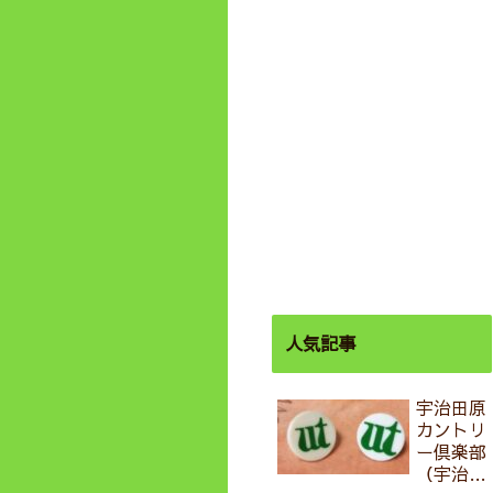
人気記事
宇治田原
カントリ
ー倶楽部
（宇治田