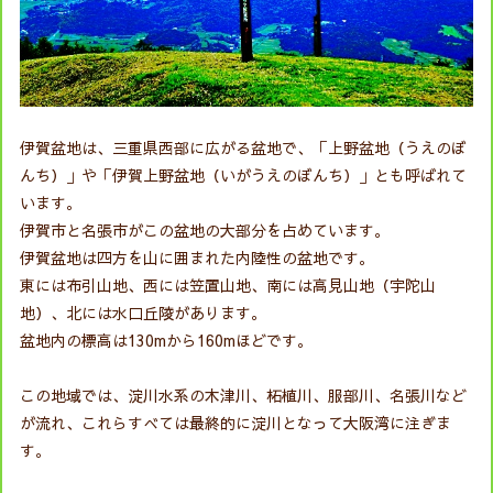
伊賀盆地は、三重県西部に広がる盆地で、「上野盆地（うえのぼ
んち）」や「伊賀上野盆地（いがうえのぼんち）」とも呼ばれて
います。
伊賀市と名張市がこの盆地の大部分を占めています。
伊賀盆地は四方を山に囲まれた内陸性の盆地です。
東には布引山地、西には笠置山地、南には高見山地（宇陀山
地）、北には水口丘陵があります。
盆地内の標高は130mから160mほどです。
この地域では、淀川水系の木津川、柘植川、服部川、名張川など
が流れ、これらすべては最終的に淀川となって大阪湾に注ぎま
す。