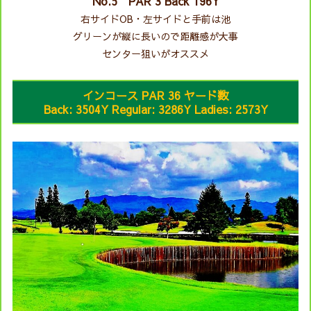
No.5 PAR 3 Back 196Y
右サイドOB・左サイドと手前は池
グリーンが縦に長いので距離感が大事
センター狙いがオススメ
インコース PAR 36 ヤード数
Back: 3504Y Regular: 3286Y Ladies: 2573Y