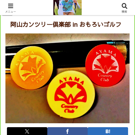
PR
メニュー
検索
阿山カンツリー倶楽部 in おもろいゴルフ