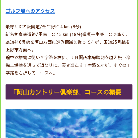
ゴルフ場へのアクセス
最寄りIC名阪国道/壬生野IC 4 km (8分)
新名神高速道路/甲南ＩＣ 15 km (18分)道順壬生野ＩＣで降り、
県道416号線を阿山方面に進み標識に従って左折、国道25号線を
上野市方面へ。
途中で標識に従いＹ字路を右折、ＪＲ関西本線踏切を越え松下冷
機工場横を通って道なりに。突き当たりＴ字路を左折、すぐのＴ
字路を右折してコースへ。
「阿山カントリー倶楽部」コースの概要