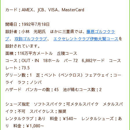
カード：AMEX、JCB、VISA、MasterCard
開場日：1992年7月18日
設計者：小林 光昭氏 ほかに三重県では、
藤原ゴルフクラ
ブ
、
双鈴ゴルフクラブ
、
エクセレントクラブ伊勢大鷲コース
を
設計されています。
面積：116万平方メートル 丘陵コース
コース：OUT・IN 18ホール パー 72 6,882ヤード コース
レート：73.5
グリーン数：1 芝：ベント（ペンクロス）フェアウェイ：コー
ライ ラフ：ノシバ
ハザード バンカーの数：45 池が絡むコース数：2
シューズ指定 ソフトスパイク：可メタルスパイク メタルスパ
イク：不可 スパイクレス：推奨
レンタルクラブ：あり 料金：￥540～ レンタルシューズ：あ
り 料金：￥1,080～