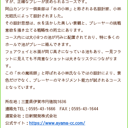
すが、正確なプレーが求められるコースです。
阿山カンツリー倶楽部は「水の小林」と称される名設計家、小林
光昭氏によって設計されました。
その設計思想は、水を活かした美しい景観と、プレーヤーの挑戦
意欲を掻き立てる戦略性の両立にあります。
コース内には大小8つの池が巧みに配置されており、特に多くの
ホールで池がプレーに絡んできます。
フェアウェイと水面が同じ高さになっている池もあり、一見フラ
ットに見えても不用意なショットは大きなリスクにつながりま
す。
この「水の魔術師」と呼ばれる小林氏ならではの設計により、景
色だけでなく、プレーヤーのマネジメント能力が試されるコース
となっています。
所在地：三重県伊賀市円徳院1636
連絡先TEL：0595-43-1666 FAX：0595-43-1644
運営会社：日新開発株式会社
公式サイト：
https://www.ayama-cc.com/