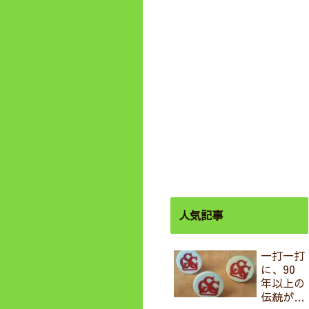
人気記事
一打一打
に、90
年以上の
伝統が息