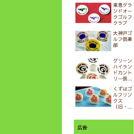
づく「三
東急グラ
田ゴルフ
ンドオー
クラブ」
クゴルフ
in おも
クラブ
ろいゴル
フ
大神戸ゴ
ルフ倶楽
部
グリーン
ハイラン
ドカント
リー倶楽
部 in お
くずはゴ
もろいゴ
ルフリン
ルフ
クス
（旧・樟
葉パブリ
ックゴル
フコー
広告
ス）