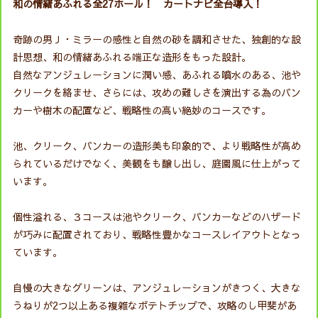
和の情緒あふれる全27ホール！ カートナビ全台導入！
奇跡の男Ｊ・ミラーの感性と自然の砂を調和させた、独創的な設
計思想、和の情緒あふれる端正な造形をもった設計。
自然なアンジュレーションに潤い感、あふれる噴水のある、池や
クリークを絡ませ、さらには、攻めの難しさを演出する為のバン
カーや樹木の配置など、戦略性の高い絶妙のコースです。
池、クリーク、バンカーの造形美も印象的で、より戦略性が高め
られているだけでなく、美観をも醸し出し、庭園風に仕上がって
います。
個性溢れる、３コースは池やクリーク、バンカーなどのハザード
が巧みに配置されており、戦略性豊かなコースレイアウトとなっ
ています。
自慢の大きなグリーンは、アンジュレーションがきつく、大きな
うねりが2つ以上ある複雑なポテトチップで、攻略のし甲斐があ