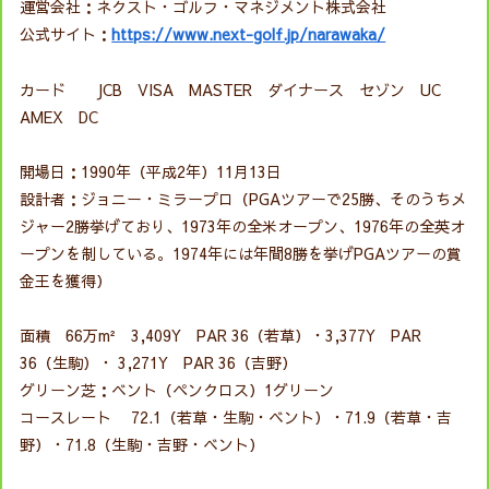
運営会社：ネクスト・ゴルフ・マネジメント株式会社
公式サイト：
https://www.next-golf.jp/narawaka/
カード JCB VISA MASTER ダイナース セゾン UC
AMEX DC
開場日：1990年（平成2年）11月13日
設計者：ジョニー・ミラープロ（PGAツアーで25勝、そのうちメ
ジャー2勝挙げており、1973年の全米オープン、1976年の全英オ
ープンを制している。1974年には年間8勝を挙げPGAツアーの賞
金王を獲得）
面積 66万m² 3,409Y PAR 36（若草）・3,377Y PAR
36（生駒）・ 3,271Y PAR 36（吉野）
グリーン芝：ベント（ペンクロス）1グリーン
コースレート 72.1（若草・生駒・ベント）・71.9（若草・吉
野）・71.8（生駒・吉野・ベント）