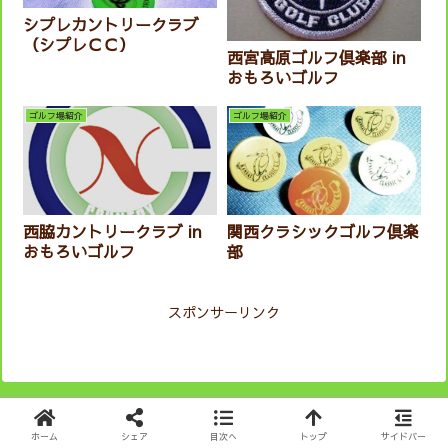
シプレカントリークラブ
（シプレＣＣ）
西宮高原ゴルフ倶楽部 in
おもろいゴルフ
ゴルフ場紹介
ゴルフ場紹介
西脇カントリークラブ in
関西クラシックゴルフ倶楽
おもろいゴルフ
部
スポンサーリンク
ホーム
シェア
目次へ
トップ
サイドバー