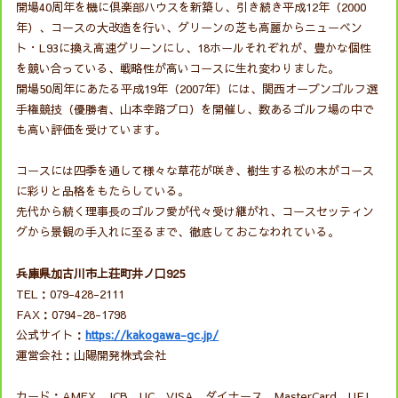
開場40周年を機に倶楽部ハウスを新築し、引き続き平成12年（2000
年）、コースの大改造を行い、グリーンの芝も高麗からニューベン
ト・L93に換え高速グリーンにし、18ホールそれぞれが、豊かな個性
を競い合っている、戦略性が高いコースに生れ変わりました。
開場50周年にあたる平成19年（2007年）には、関西オープンゴルフ選
手権競技（優勝者、山本幸路プロ）を開催し、数あるゴルフ場の中で
も高い評価を受けています。
コースには四季を通して様々な草花が咲き、樹生する松の木がコース
に彩りと品格をもたらしている。
先代から続く理事長のゴルフ愛が代々受け継がれ、コースセッティン
グから景観の手入れに至るまで、徹底しておこなわれている。
兵庫県加古川市上荘町井ノ口925
TEL：079-428-2111
FAX：0794-28-1798
公式サイト：
https://kakogawa-gc.jp/
運営会社：山陽開発株式会社
カード：AMEX JCB UC VISA ダイナース MasterCard UFJ