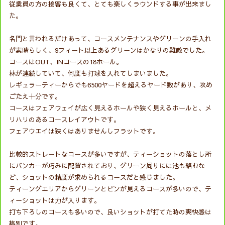
従業員の方の接客も良くて、とても楽しくラウンドする事が出来まし
た。
名門と言われるだけあって、コースメンテナンスやグリーンの手入れ
が素晴らしく、9フィート以上あるグリーンはかなりの難敵でした。
コースはOUT、INコースの18ホール。
林が連続していて、何度も打球を入れてしまいました。
レギュラーティーからでも6500ヤードを超えるヤード数があり、攻め
ごたえ十分です。
コースはフェアウェイが広く見えるホールや狭く見えるホールと、メ
リハリのあるコースレイアウトです。
フェアウエイは狭くはありませんしフラットです。
比較的ストレートなコースが多いですが、ティーショットの落とし所
にバンカーが巧みに配置されており、グリーン周りには池も絡むな
ど、ショットの精度が求められるコースだと感じました。
ティーングエリアからグリーンとピンが見えるコースが多いので、テ
ィーショットは力が入ります。
打ち下ろしのコースも多いので、良いショットが打てた時の爽快感は
格別です。