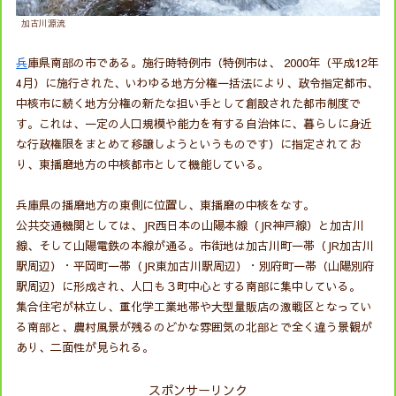
加古川源流
兵
庫県南部の市である。施行時特例市（特例市は、 2000年（平成12年
4月）に施行された、いわゆる地方分権一括法により、政令指定都市、
中核市に続く地方分権の新たな担い手として創設された都市制度で
す。これは、一定の人口規模や能力を有する自治体に、暮らしに身近
な行政権限をまとめて移譲しようというものです）に指定されてお
り、東播磨地方の中核都市として機能している。
兵庫県の播磨地方の東側に位置し、東播磨の中核をなす。
公共交通機関としては、JR西日本の山陽本線（JR神戸線）と加古川
線、そして山陽電鉄の本線が通る。市街地は加古川町一帯（JR加古川
駅周辺）・平岡町一帯（JR東加古川駅周辺）・別府町一帯（山陽別府
駅周辺）に形成され、人口も３町中心とする南部に集中している。
集合住宅が林立し、重化学工業地帯や大型量販店の激戦区となってい
る南部と、農村風景が残るのどかな雰囲気の北部とで全く違う景観が
あり、二面性が見られる。
スポンサーリンク