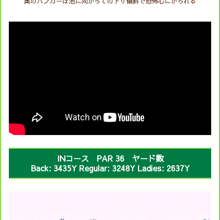
奥のバンカーは池に向かっての下り傾斜で恐怖心にかられる
INコース PAR 36 ヤード数
Back: 3435Y Regular: 3248Y Ladies: 2637Y