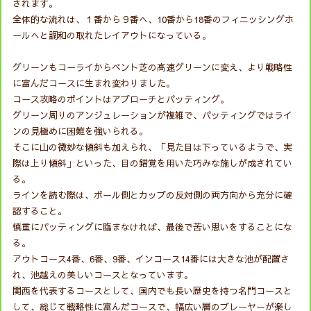
されます。
全体的な流れは、１番から９番へ、10番から18番のフィニッシングホ
ールへと調和の取れたレイアウトになっている。
グリーンもコーライからベント芝の高速グリーンに変え、より戦略性
に富んだコースに生まれ変わりました。
コース攻略のポイントはアプローチとパッティング。
グリーン周りのアンジュレーションが複雑で、パッティングではライ
ンの見極めに困難を強いられる。
そこに山の微妙な傾斜も加えられ、「見た目は下っているようで、実
際は上り傾斜」といった、目の錯覚を用いた巧みな施しが成されてい
る。
ラインを読む際は、ボール側とカップの反対側の両方向から充分に確
認すること。
慎重にパッティングに臨まなければ、最後で苦い思いをすることにな
る。
アウトコース4番、6番、9番、インコース14番には大きな池が配置さ
れ、池越えの美しいコースとなっています。
関西を代表するコースとして、国内でも長い歴史を持つ名門コースと
して、総じて戦略性に富んだコースで、幅広い層のプレーヤーが楽し