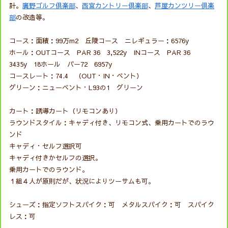
計。
廣野ゴルフ倶楽部
、
西宮カントリー倶楽部
、
芦屋カンツリー倶楽
部
の改造等。
コース：面積：99万m2 丘陵コース ニレギュラー：6576y
ホール：OUTコース PAR 36 3,522y INコース PAR 36
3435y 18ホール パー72 6957y
コースレート：74.4 （OUT・IN・ベント）
グリーン：ニューベント・L93の1 グリーン
カート：誘導カート（リモコンあり）
ラウンドスタイル：キャディ付き、リモコン式、乗用カートでのラウ
ンド
キャディ・セルフ選択可
キャディ付きかセルフの選択。
乗用カートでのラウンド。
１組４人が原則だが、状況によりツーサムも可。
シューズ：指定ソフトスパイク：可 メタルスパイク：可 スパイク
レス：可