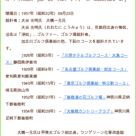
開場日：1957年（昭和32年）09月23日
設計者：大谷 光明氏 大橋一元氏
大谷 光明氏（おおたに こうみょう）は、京都府出身の僧侶、
法名は「淨如」、ゴルファー、ゴルフ場設計者。
加古川ゴルフ倶楽部の他、下記のコースを設計されていま
す。
1
928年（昭和3年） –
「川奈ホテルゴルフコース・大島コー
ス」
静岡県伊東市
1929年（昭和4年） –
「名古屋ゴルフ倶楽部・和合コース」
愛知県愛知郡東郷
1940年（昭和15年） –
「東京ゴルフ倶楽部・秩父新コース」
埼玉県狭山市
1952年（昭和27年） –
「箱根湯の花ゴルフ場」
神奈川県足柄
下郡箱根町
1954年（昭和29年） –
「大箱根カントリークラブ」
神奈川県
足柄下郡箱根町
大橋一元氏は甲南大ゴルフ部出身。ワングリーン化等改造設