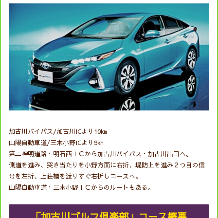
加古川バイパス/加古川ICより10㎞
山陽自動車道/三木小野ICより9㎞
第二神明道路・明石西ＩＣから加古川バイパス・加古川出口へ。
側道を進み、突き当たりを小野方面に右折、堤防上を進み２つ目の信
号を左折、上荘橋を渡りすぐ右折しコースへ。
山陽自動車道・三木小野ＩＣからのルートもある。
「加古川ゴルフ倶楽部」コース概要